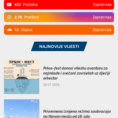
422
Pratialca
Zaprati nas
2.7K
Pratilaca
Zaprati nas
13
Objava
Zaprati nas
NAJNOVIJE VIJESTI
Prkos-fest donosi vitešku avanturu za
najmlađe i svečani završetak uz dječiji
orkestar
28.07.2026.
Privremena izmjena režima saobraćaja
na Novom mostu od 28. jula