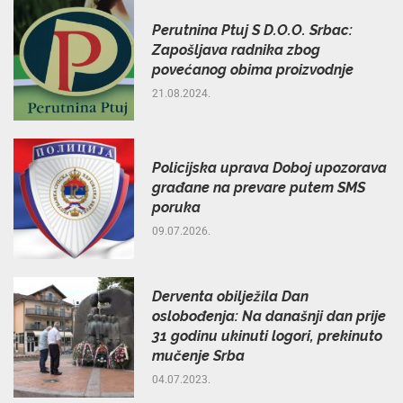
Perutnina Ptuj S D.O.O. Srbac:
Zapošljava radnika zbog
povećanog obima proizvodnje
21.08.2024.
Policijska uprava Doboj upozorava
građane na prevare putem SMS
poruka
09.07.2026.
Derventa obilježila Dan
oslobođenja: Na današnji dan prije
31 godinu ukinuti logori, prekinuto
mučenje Srba
04.07.2023.