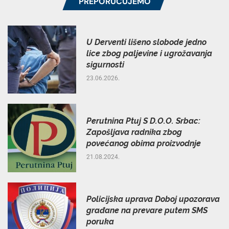
PREPORUČUJEMO
U Derventi lišeno slobode jedno
lice zbog paljevine i ugrožavanja
sigurnosti
23.06.2026.
Perutnina Ptuj S D.O.O. Srbac:
Zapošljava radnika zbog
povećanog obima proizvodnje
21.08.2024.
Policijska uprava Doboj upozorava
građane na prevare putem SMS
poruka