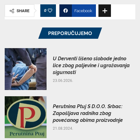
0
SHARE
Facebook
PREPORUČUJEMO
U Derventi lišeno slobode jedno
lice zbog paljevine i ugrožavanja
sigurnosti
23.06.2026.
Perutnina Ptuj S D.O.O. Srbac:
Zapošljava radnika zbog
povećanog obima proizvodnje
21.08.2024.