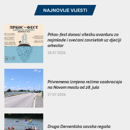
NAJNOVIJE VIJESTI
Prkos-fest donosi vitešku avanturu za
najmlađe i svečani završetak uz dječiji
orkestar
28.07.2026.
Privremena izmjena režima saobraćaja
na Novom mostu od 28. jula
27.07.2026.
Druga Derventska savska regata