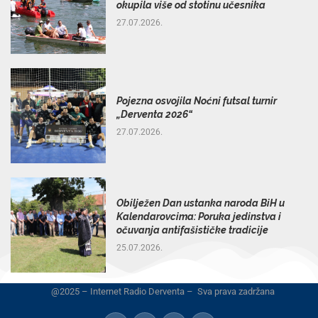
okupila više od stotinu učesnika
27.07.2026.
Pojezna osvojila Noćni futsal turnir
„Derventa 2026“
27.07.2026.
Obilježen Dan ustanka naroda BiH u
Kalendarovcima: Poruka jedinstva i
očuvanja antifašističke tradicije
25.07.2026.
@2025 – Internet Radio Derventa – Sva prava zadržana