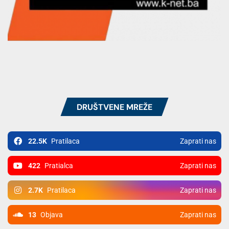
DRUŠTVENE MREŽE
22.5K
Pratilaca
Zaprati nas
422
Pratialca
Zaprati nas
2.7K
Pratilaca
Zaprati nas
13
Objava
Zaprati nas