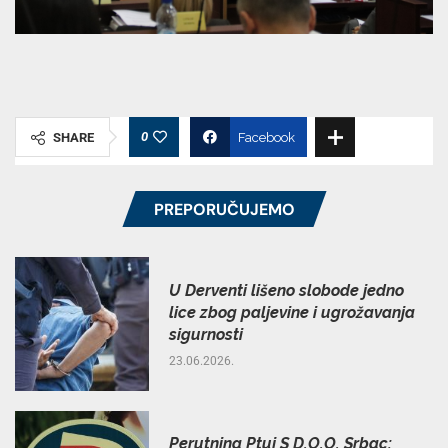
0
SHARE
Facebook
PREPORUČUJEMO
U Derventi lišeno slobode jedno
lice zbog paljevine i ugrožavanja
sigurnosti
23.06.2026.
Perutnina Ptuj S D.O.O. Srbac: