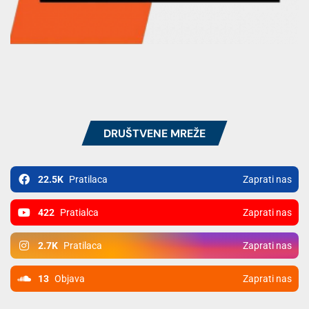
DRUŠTVENE MREŽE
22.5K
Pratilaca
Zaprati nas
422
Pratialca
Zaprati nas
2.7K
Pratilaca
Zaprati nas
13
Objava
Zaprati nas