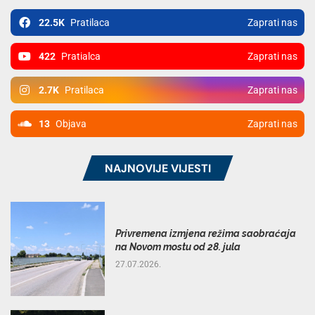
22.5K
Pratilaca
Zaprati nas
422
Pratialca
Zaprati nas
2.7K
Pratilaca
Zaprati nas
13
Objava
Zaprati nas
NAJNOVIJE VIJESTI
Privremena izmjena režima saobraćaja
na Novom mostu od 28. jula
27.07.2026.