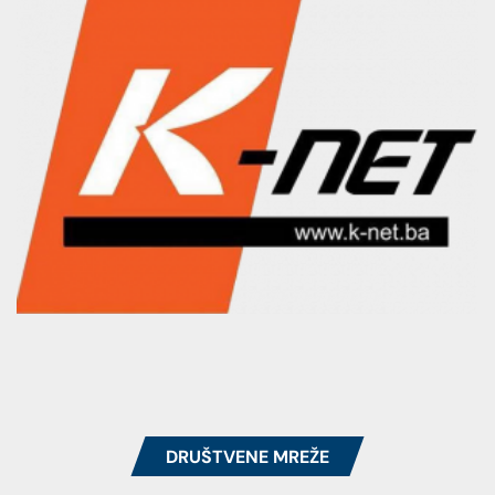
DRUŠTVENE MREŽE