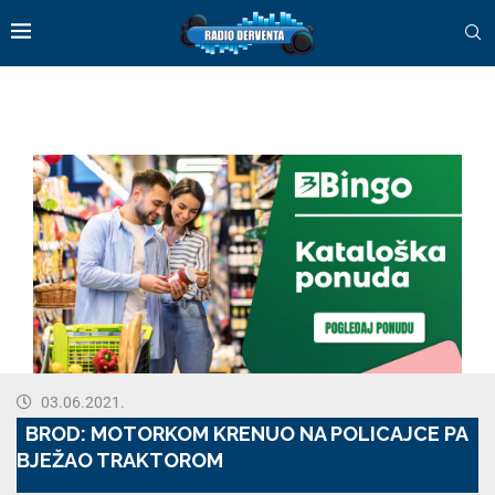
Radio Derventa 1
100%
JQUERY
J
RADIO
R
PLAYER
P
and
a
WORDPRESS
W
RADIO
R
PLUGIN
P
powered
p
by
b
WordPress
W
Webdesign
W
Dexheim
D
and
a
FULL
F
SERVICE
S
03.06.2021.
ONLINE
O
BROD: MOTORKOM KRENUO NA POLICAJCE PA
AGENTUR
A
MAINZ
M
BJEŽAO TRAKTOROM
Radio Derventa 1
R